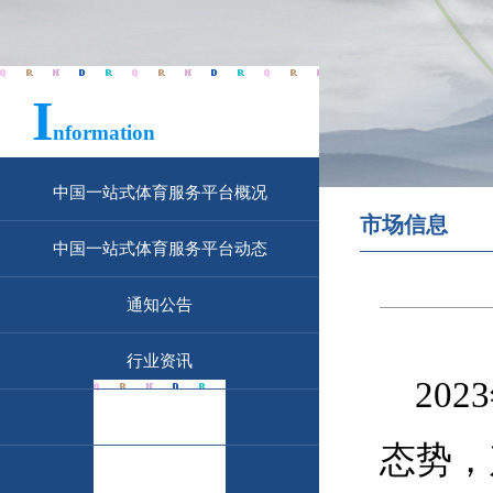
I
信息公开
nformation
中国一站式体育服务平台概况
市场信息
中国一站式体育服务平台动态
通知公告
行业资讯
20
市场信息
态势，
政策法规