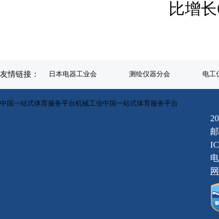
比增长
友情链接：
日本电器工业会
测绘仪器分会
电工
中国一站式体育服务平台机械工业中国一站式体育服务平台
2
邮
I
电
网