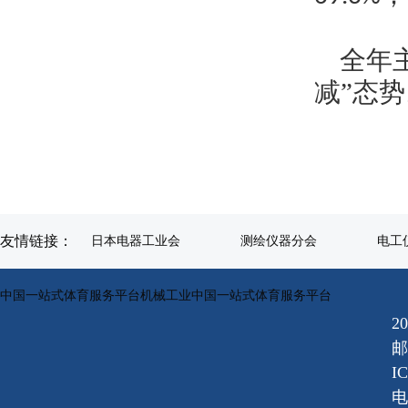
全年
减”态
友情链接：
日本电器工业会
测绘仪器分会
电工
中国一站式体育服务平台机械工业中国一站式体育服务平台
2
邮
I
电